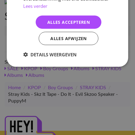
Lees verder
Specificaties
ALLES ACCEPTEREN
Artikelnummer
SKZ-DI-ESKZ-SPK-PM
ALLES AFWIJZEN
EAN nummer
3369899845176
DETAILS WEERGEVEN
Shop meer
SALE
KPOP
Boy Groups
Albums
STRAY KIDS
Albums
Albums
Home
/
KPOP
/
Boy Groups
/
STRAY KIDS
/
Stray Kids - Skz It Tape - Do It - Evil Skzoo Speaker -
PuppyM