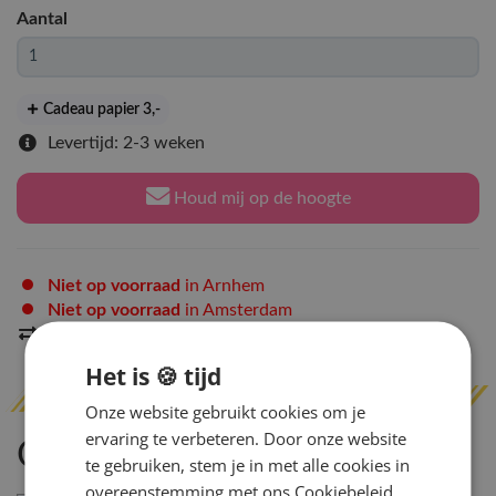
Aantal
Cadeau papier 3
,-
Levertijd: 2-3 weken
Houd mij op de hoogte
Niet op voorraad
in Arnhem
Niet op voorraad
in Amsterdam
Indien op voorraad
binnen 2 werkdagen
verzonden
Het is 🍪 tijd
Onze website gebruikt cookies om je
ervaring te verbeteren. Door onze website
Omschrijving
te gebruiken, stem je in met alle cookies in
overeenstemming met ons Cookiebeleid.