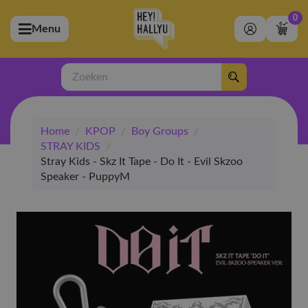
0
Menu
bmenu (Artiesten)
ubmenu (Merchandise)
Zoeken
bmenu (Exclusive)
Home
/
KPOP
/
Boy Groups
/
bmenu (Winkel)
STRAY KIDS
/
Stray Kids - Skz It Tape - Do It - Evil Skzoo
Speaker - PuppyM