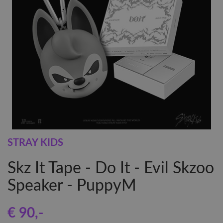
STRAY KIDS
Skz It Tape - Do It - Evil Skzoo
Speaker - PuppyM
€ 90
,-