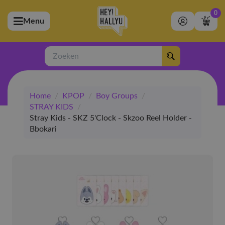
0
Menu
bmenu (Artiesten)
ubmenu (Merchandise)
Zoeken
bmenu (Exclusive)
Home
/
KPOP
/
Boy Groups
/
bmenu (Winkel)
STRAY KIDS
/
Stray Kids - SKZ 5'Clock - Skzoo Reel Holder -
Bbokari