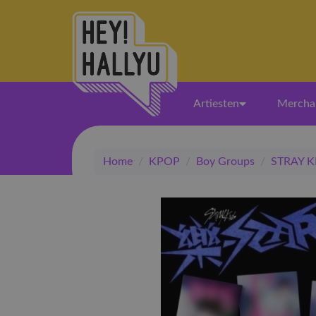
Artiesten
Mercha
Home
/
KPOP
/
Boy Groups
/
STRAY K