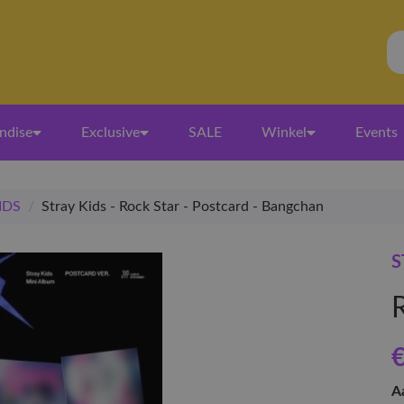
ndise
Exclusive
SALE
Winkel
Events
IDS
/
Stray Kids - Rock Star - Postcard - Bangchan
S
R
€
A