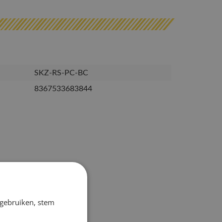
SKZ-RS-PC-BC
8367533683844
 gebruiken, stem