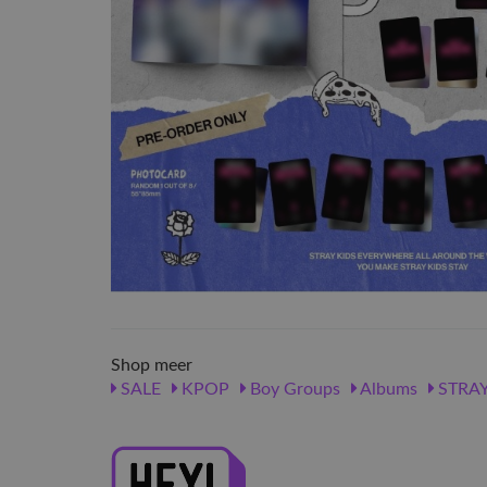
Shop meer
SALE
KPOP
Boy Groups
Albums
STRAY