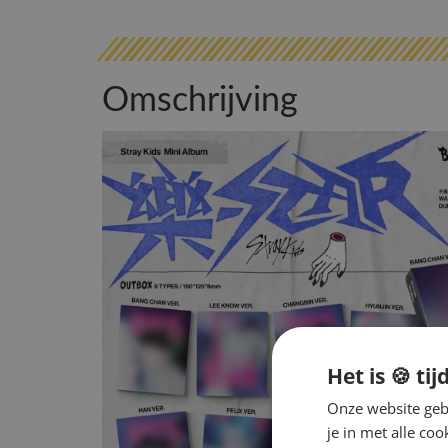
Omschrijving
Het is 🍪 tij
Onze website gebr
je in met alle c