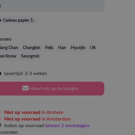
Cadeau papier 3
,-
ersies
Bang Chan
Changbin
Felix
Han
Hyunjin
I.N
Lee Know
Seungmin
Levertijd: 2-3 weken
Houd mij op de hoogte
Niet op voorraad
in Arnhem
Niet op voorraad
in Amsterdam
Indien op voorraad
binnen 2 werkdagen
erzonden