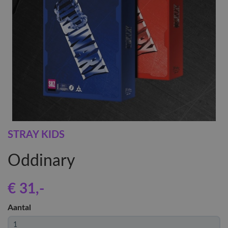
STRAY KIDS
Oddinary
€ 31
,-
Aantal