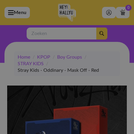
0
Menu
bmenu (Artiesten)
ubmenu (Merchandise)
Zoeken
bmenu (Exclusive)
Home
/
KPOP
/
Boy Groups
/
bmenu (Winkel)
STRAY KIDS
/
Stray Kids - Oddinary - Mask Off - Red