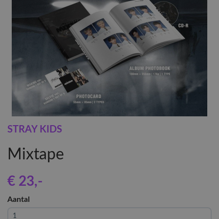
STRAY KIDS
Mixtape
€ 23
,-
Aantal