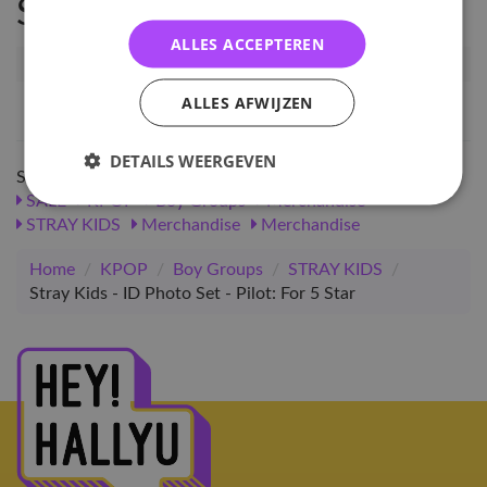
Specificaties
ALLES ACCEPTEREN
Artikelnummer
93760
EAN nummer
1000000937602
ALLES AFWIJZEN
DETAILS WEERGEVEN
Shop meer
SALE
KPOP
Boy Groups
Merchandise
STRAY KIDS
Merchandise
Merchandise
Home
/
KPOP
/
Boy Groups
/
STRAY KIDS
/
Stray Kids - ID Photo Set - Pilot: For 5 Star