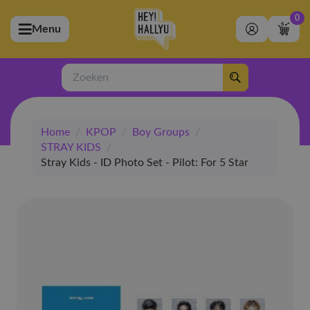
0
Menu
bmenu (Artiesten)
ubmenu (Merchandise)
Zoeken
bmenu (Exclusive)
Home
/
KPOP
/
Boy Groups
/
bmenu (Winkel)
STRAY KIDS
/
Stray Kids - ID Photo Set - Pilot: For 5 Star