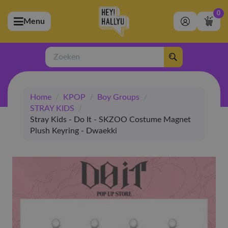
0
Menu
bmenu (Artiesten)
ubmenu (Merchandise)
Zoeken
bmenu (Exclusive)
Home
/
KPOP
/
Boy Groups
/
bmenu (Winkel)
STRAY KIDS
/
Stray Kids - Do It - SKZOO Costume Magnet
Plush Keyring - Dwaekki