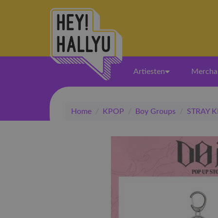
Artiesten
Mercha
Home
/
KPOP
/
Boy Groups
/
STRAY K