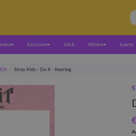
ndise
Exclusive
SALE
Winkel
Events
IDS
/
Stray Kids - Do It - Keyring
S
D
€
A