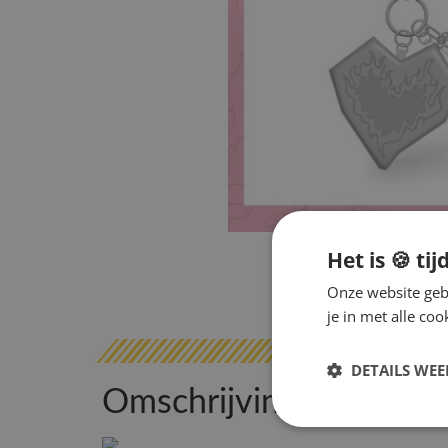
Het is 🍪 tij
Onze website gebr
je in met alle c
DETAILS WE
Omschrijving