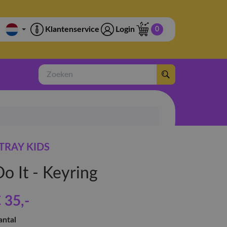
Klantenservice
Login
0
Zoeken
TRAY KIDS
o It - Keyring
 35
,-
antal