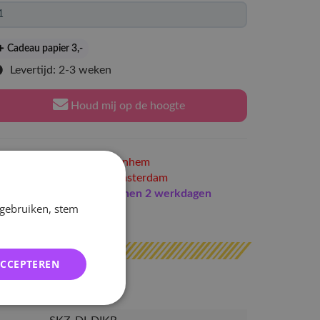
Cadeau papier 3
,-
Levertijd: 2-3 weken
Houd mij op de hoogte
Niet op voorraad
in Arnhem
Niet op voorraad
in Amsterdam
Indien op voorraad
binnen 2 werkdagen
 gebruiken, stem
erzonden
ACCEPTEREN