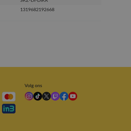
SKZ-DI-DIKR
1319682192668
Volg ons