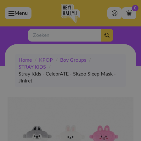
0
Menu
bmenu (Artiesten)
ubmenu (Merchandise)
Zoeken
bmenu (Exclusive)
Home
/
KPOP
/
Boy Groups
/
bmenu (Winkel)
STRAY KIDS
/
Stray Kids - CelebrATE - Skzoo Sleep Mask -
Jiniret