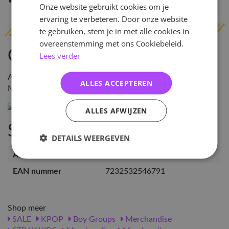
Indien op voorraad
binnen 2 werkdagen
verzonden
Onze website gebruikt cookies om je
ervaring te verbeteren. Door onze website
te gebruiken, stem je in met alle cookies in
overeenstemming met ons Cookiebeleid.
Omschrijving
Lees verder
Afmetingen : 20 x 10 cm
ALLES ACCEPTEREN
Materiaal : Polyester
ALLES AFWIJZEN
Specificaties
DETAILS WEERGEVEN
Artikelnummer
SKZ-CA-SKZ-SM-JR
EAN nummer
7232532546791
Shop meer
SALE
KPOP
Boy Groups
Merchandise