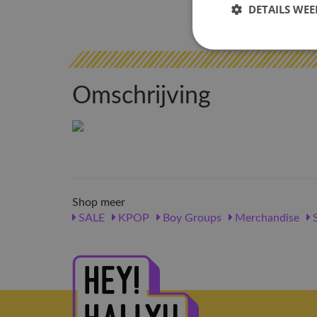
DETAILS WE
Omschrijving
Shop meer
SALE
KPOP
Boy Groups
Merchandise
S