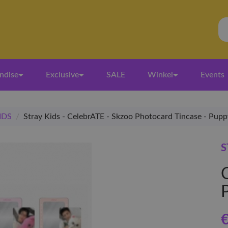
ndise
Exclusive
SALE
Winkel
Events
IDS
/
Stray Kids - CelebrATE - Skzoo Photocard Tincase - Pup
S
€