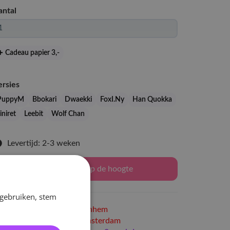
antal
Cadeau papier 3
,-
ersies
PuppyM
Bbokari
Dwaekki
FoxI.Ny
Han Quokka
iniret
Leebit
Wolf Chan
Levertijd: 2-3 weken
Houd mij op de hoogte
 gebruiken, stem
Niet op voorraad
in Arnhem
Niet op voorraad
in Amsterdam