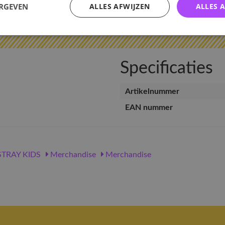
ERGEVEN
ALLES AFWIJZEN
ALLES 
v
Specificaties
Artikelnummer
EAN nummer
TRAY KIDS
Merchandise
Merchandise