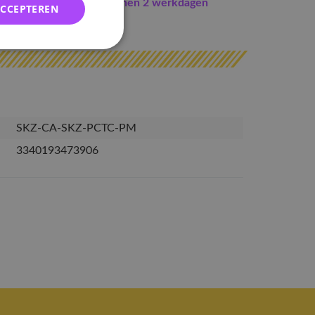
Indien op voorraad
binnen 2 werkdagen
ACCEPTEREN
erzonden
SKZ-CA-SKZ-PCTC-PM
3340193473906