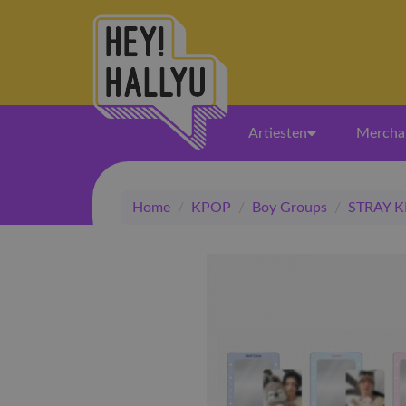
Artiesten
Mercha
Home
/
KPOP
/
Boy Groups
/
STRAY K