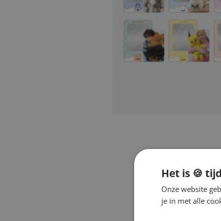
Het is 🍪 tij
Onze website gebr
je in met alle c