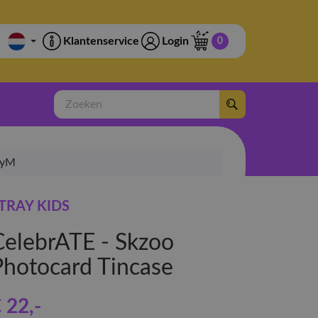
Klantenservice
Login
0
Zoeken
pyM
TRAY KIDS
CelebrATE - Skzoo
Photocard Tincase
 22
,-