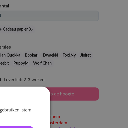
antal
Cadeau papier 3
,-
ersies
Han Quokka
Bbokari
Dwaekki
Foxl.Ny
Jiniret
Leebit
PuppyM
Wolf Chan
Levertijd: 2-3 weken
Houd mij op de hoogte
 gebruiken, stem
Niet op voorraad
in Arnhem
Niet op voorraad
in Amsterdam