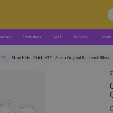
ndise
Exclusive
SALE
Winkel
Events
IDS
/
Stray Kids - CelebrATE - Skzoo Original Backpack Silver
S
€