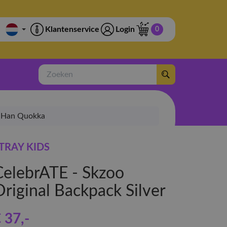
Klantenservice
Login
0
Zoeken
 - Han Quokka
TRAY KIDS
CelebrATE - Skzoo
Original Backpack Silver
 37
,-