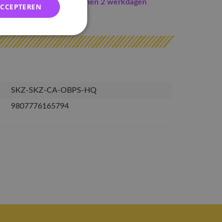
Indien op voorraad
binnen 2 werkdagen
ACCEPTEREN
erzonden
SKZ-SKZ-CA-OBPS-HQ
9807776165794