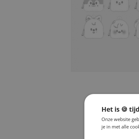
Het is 🍪 tij
Onze website gebr
je in met alle c