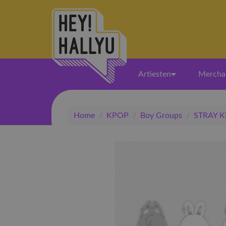
Artiesten
Mercha
Home
/
KPOP
/
Boy Groups
/
STRAY K