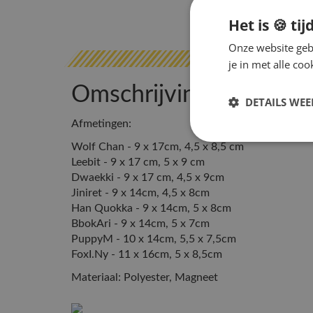
Het is 🍪 tij
Onze website gebr
je in met alle c
Omschrijving
DETAILS WE
Afmetingen:
Wolf Chan - 9 x 17cm, 4,5 x 8,5 cm
Leebit - 9 x 17 cm, 5 x 9 cm
Dwaekki - 9 x 17 cm, 4,5 x 9cm
Jiniret - 9 x 14cm, 4,5 x 8cm
Han Quokka - 9 x 14cm, 5 x 8cm
BbokAri - 9 x 14cm, 5 x 7cm
PuppyM - 10 x 14cm, 5,5 x 7,5cm
FoxI.Ny - 11 x 16cm, 5 x 8,5cm
Materiaal: Polyester, Magneet