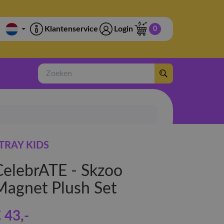
Klantenservice
Login
0
Zoeken
TRAY KIDS
CelebrATE - Skzoo
Magnet Plush Set
 43
,-