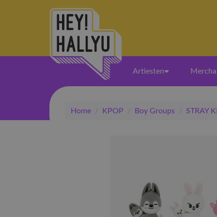
Artiesten
Mercha
Home
/
KPOP
/
Boy Groups
/
STRAY K