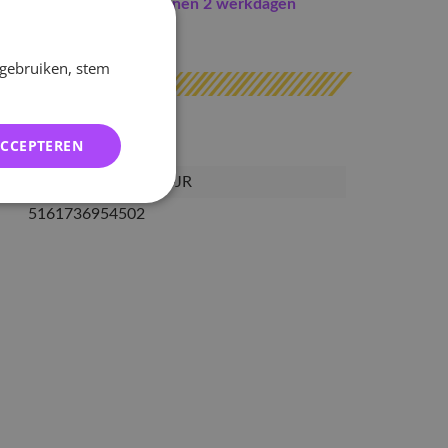
Indien op voorraad
binnen 2 werkdagen
erzonden
 gebruiken, stem
ACCEPTEREN
SKZ-SKZ-CA-MPLS-JR
5161736954502