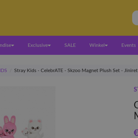
ndise
Exclusive
SALE
Winkel
Events
IDS
/
Stray Kids - CelebrATE - Skzoo Magnet Plush Set - Jiniret
S
€