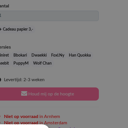
antal
Cadeau papier 3
,-
ersies
iniret
Bbokari
Dwaekki
Foxl.Ny
Han Quokka
Leebit
PuppyM
Wolf Chan
Levertijd: 2-3 weken
Houd mij op de hoogte
Niet op voorraad
in Arnhem
Niet op voorraad
in Amsterdam