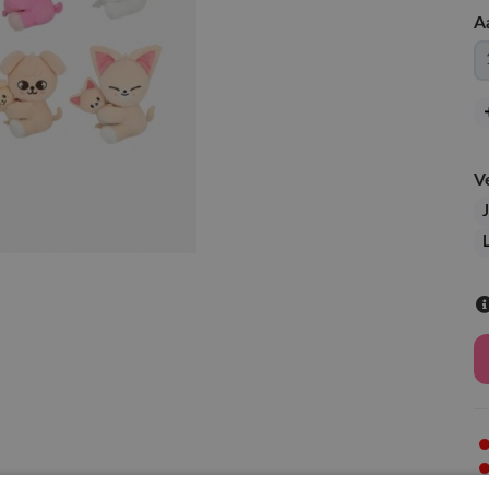
A
V
J