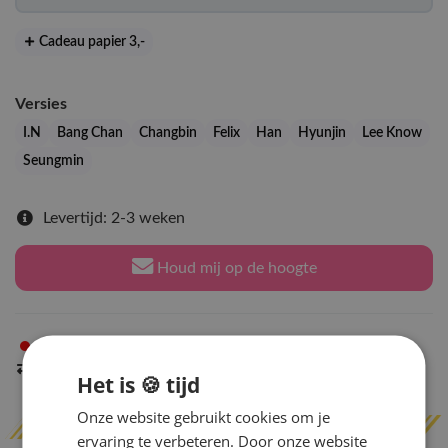
Cadeau papier 3
,-
Versies
I.N
Bang Chan
Changbin
Felix
Han
Hyunjin
Lee Know
Seungmin
Levertijd: 2-3 weken
Houd mij op de hoogte
Niet op voorraad
in Arnhem
Indien op voorraad
binnen 2 werkdagen
verzonden
Het is 🍪 tijd
Onze website gebruikt cookies om je
ervaring te verbeteren. Door onze website