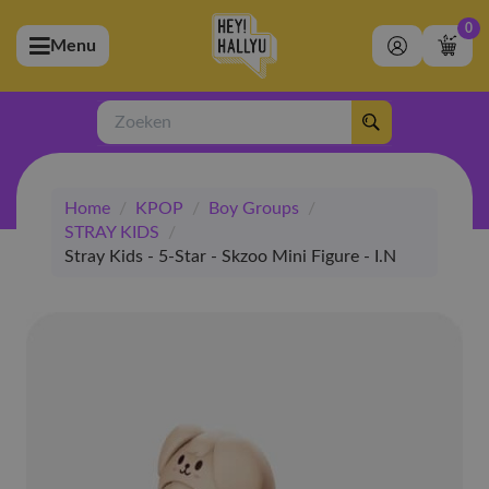
0
Menu
bmenu (Artiesten)
ubmenu (Merchandise)
Zoeken
bmenu (Exclusive)
Home
/
KPOP
/
Boy Groups
/
bmenu (Winkel)
STRAY KIDS
/
Stray Kids - 5-Star - Skzoo Mini Figure - I.N