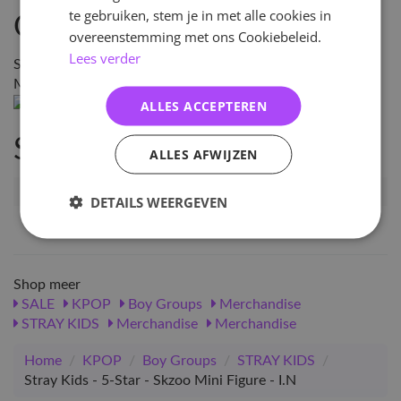
te gebruiken, stem je in met alle cookies in
Omschrijving
overeenstemming met ons Cookiebeleid.
Lees verder
SIZE : BbokAri 2.7 X 3.8 X 3.1CM / - 6.4 X 6.1 X 1.5CM
MATERIAL: PLASTIC
ALLES ACCEPTEREN
Specificaties
ALLES AFWIJZEN
Artikelnummer
119162
DETAILS WEERGEVEN
EAN nummer
1000001191621
Shop meer
SALE
KPOP
Boy Groups
Merchandise
STRAY KIDS
Merchandise
Merchandise
Home
/
KPOP
/
Boy Groups
/
STRAY KIDS
/
Stray Kids - 5-Star - Skzoo Mini Figure - I.N