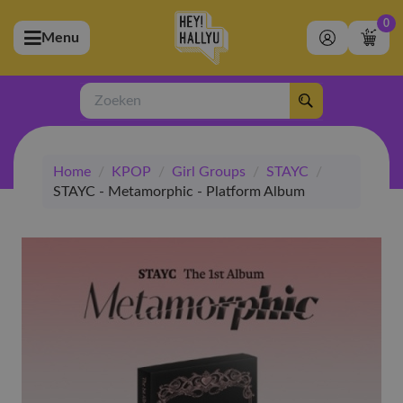
0
Menu
bmenu (Artiesten)
ubmenu (Merchandise)
Zoeken
bmenu (Exclusive)
Home
/
KPOP
/
Girl Groups
/
STAYC
/
bmenu (Winkel)
STAYC - Metamorphic - Platform Album