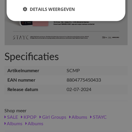
DETAILS WEERGEVEN
Specificaties
Artikelnummer
SCMP
EAN nummer
8804775450433
Release datum
02-07-2024
Shop meer
SALE
KPOP
Girl Groups
Albums
STAYC
Albums
Albums