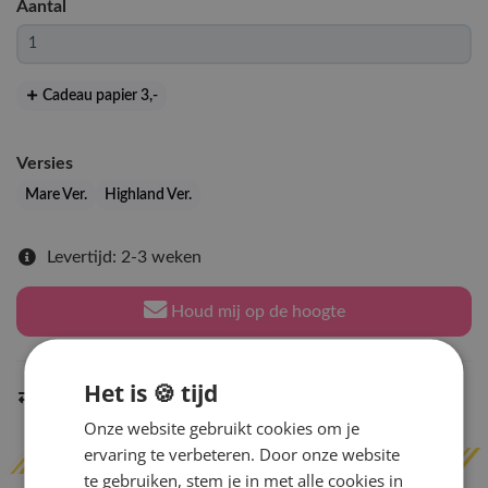
Aantal
Cadeau papier 3
,-
Versies
Mare Ver.
Highland Ver.
Levertijd: 2-3 weken
Houd mij op de hoogte
Het is 🍪 tijd
Indien op voorraad
binnen 2 werkdagen
verzonden
Onze website gebruikt cookies om je
ervaring te verbeteren. Door onze website
te gebruiken, stem je in met alle cookies in