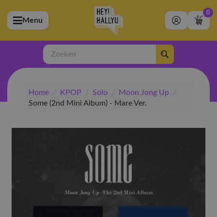
0
Menu
bmenu (Artiesten)
ubmenu (Merchandise)
Zoeken
bmenu (Exclusive)
Home
/
KPOP
/
Solo
/
Moon Jong Up
/
bmenu (Winkel)
Some (2nd Mini Album) - Mare Ver.