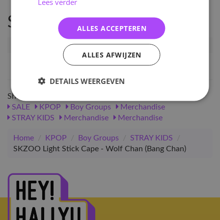
Lees verder
Specificaties
ALLES ACCEPTEREN
Artikelnummer
46597
ALLES AFWIJZEN
EAN nummer
1000000465976
DETAILS WEERGEVEN
Shop meer
SALE
KPOP
Boy Groups
Merchandise
STRAY KIDS
Merchandise
Merchandise
Home
/
KPOP
/
Boy Groups
/
STRAY KIDS
/
SKZOO Light Stick Cape - Wolf Chan (Bang Chan)