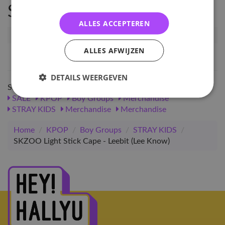
Specificaties
ALLES ACCEPTEREN
Artikelnummer
46596
ALLES AFWIJZEN
EAN nummer
1000000465969
DETAILS WEERGEVEN
Shop meer
SALE
KPOP
Boy Groups
Merchandise
STRAY KIDS
Merchandise
Merchandise
Home
/
KPOP
/
Boy Groups
/
STRAY KIDS
/
SKZOO Light Stick Cape - Leebit (Lee Know)