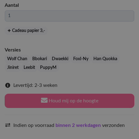
Aantal
Cadeau papier 3
,-
Versies
Wolf Chan
Bbokari
Dwaekki
FoxI-Ny
Han Quokka
Jiniret
Leebit
PuppyM
Levertijd: 2-3 weken
Houd mij op de hoogte
Indien op voorraad
binnen 2 werkdagen
verzonden