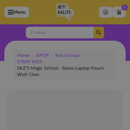
0
Menu
bmenu (Artiesten)
ubmenu (Merchandise)
Zoeken
bmenu (Exclusive)
Home
/
KPOP
/
Boy Groups
/
bmenu (Winkel)
STRAY KIDS
/
SKZ'S Magic School - Skzoo Laptop Pouch -
Wolf Chan