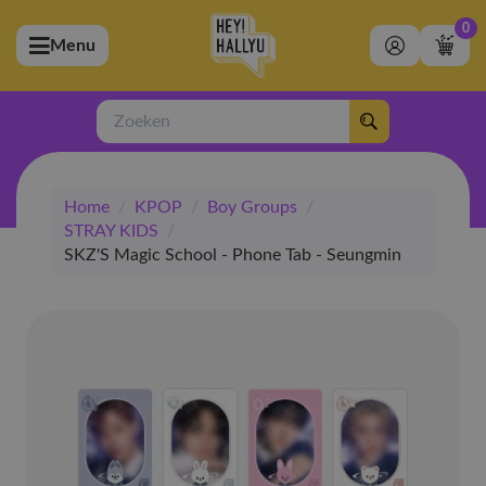
0
Menu
bmenu (Artiesten)
ubmenu (Merchandise)
Zoeken
bmenu (Exclusive)
Home
/
KPOP
/
Boy Groups
/
bmenu (Winkel)
STRAY KIDS
/
SKZ'S Magic School - Phone Tab - Seungmin