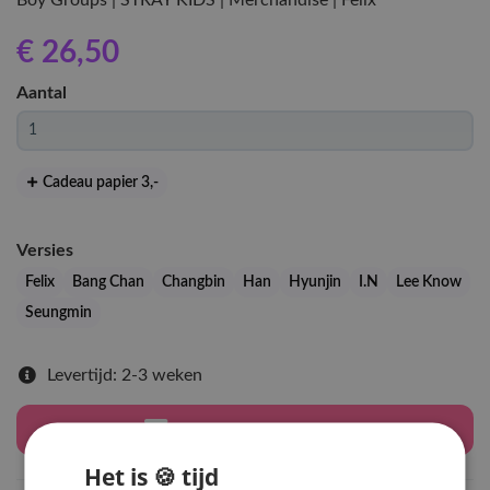
Boy Groups | STRAY KIDS | Merchandise | Felix
€ 26
,50
Aantal
Cadeau papier 3
,-
Versies
Felix
Bang Chan
Changbin
Han
Hyunjin
I.N
Lee Know
Seungmin
Levertijd: 2-3 weken
Houd mij op de hoogte
Het is 🍪 tijd