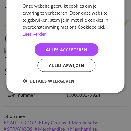
Onze website gebruikt cookies om je
Indien op voorraad
binnen 2 werkdagen
verzonden
ervaring te verbeteren. Door onze website
te gebruiken, stem je in met alle cookies in
overeenstemming met ons Cookiebeleid.
Lees verder
Omschrijving
ALLES ACCEPTEREN
ALLES AFWIJZEN
Specificaties
DETAILS WEERGEVEN
Artikelnummer
17782
EAN nummer
1000000177824
Shop meer
SALE
KPOP
Boy Groups
Merchandise
STRAY KIDS
Merchandise
Merchandise