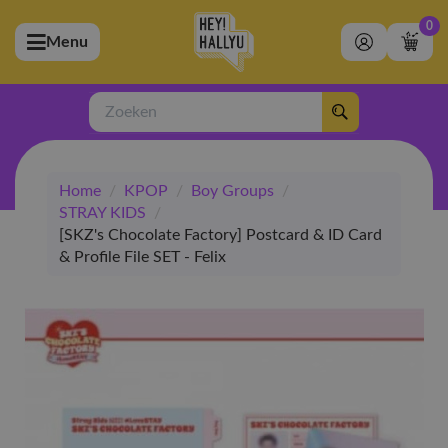
0
Menu
bmenu (Artiesten)
ubmenu (Merchandise)
Zoeken
bmenu (Exclusive)
Home
/
KPOP
/
Boy Groups
/
bmenu (Winkel)
STRAY KIDS
/
[SKZ's Chocolate Factory] Postcard & ID Card
& Profile File SET - Felix