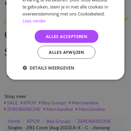
Indien op voorraad
binnen 2 werkdagen
verzonden
te gebruiken, stem je in met alle cookies in
overeenstemming met ons Cookiebeleid.
Lees verder
Omschrijving
ALLES ACCEPTEREN
Specificaties
ALLES AFWIJZEN
Artikelnummer
98360
DETAILS WEERGEVEN
EAN nummer
5476792217820
Shop meer
SALE
KPOP
Boy Groups
Merchandise
ZEROBASEONE
Merchandise
Merchandise
Home
/
KPOP
/
Boy Groups
/
ZEROBASEONE
/
Singles - ZB1 Cover (Aug 2023) A~E - C - Jiwoong