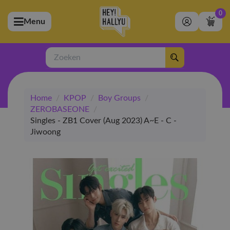
0
Menu
bmenu (Artiesten)
ubmenu (Merchandise)
Zoeken
bmenu (Exclusive)
Home
/
KPOP
/
Boy Groups
/
bmenu (Winkel)
ZEROBASEONE
/
Singles - ZB1 Cover (Aug 2023) A~E - C -
Jiwoong