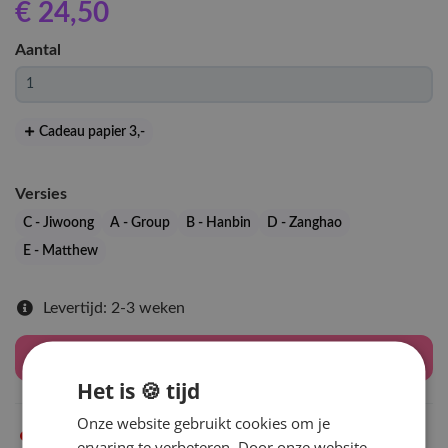
€ 24
,50
Aantal
Cadeau papier 3
,-
Versies
C - Jiwoong
A - Group
B - Hanbin
D - Zanghao
E - Matthew
Levertijd: 2-3 weken
Houd mij op de hoogte
Het is 🍪 tijd
Onze website gebruikt cookies om je
Niet op voorraad
in Arnhem
ervaring te verbeteren. Door onze website