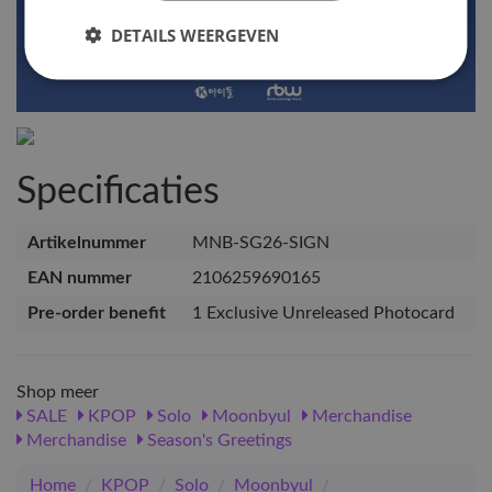
DETAILS WEERGEVEN
Specificaties
Artikelnummer
MNB-SG26-SIGN
EAN nummer
2106259690165
Pre-order benefit
1 Exclusive Unreleased Photocard
Shop meer
SALE
KPOP
Solo
Moonbyul
Merchandise
Merchandise
Season's Greetings
Home
/
KPOP
/
Solo
/
Moonbyul
/