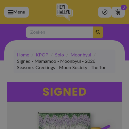
0
Menu
bmenu (Artiesten)
ubmenu (Merchandise)
Zoeken
bmenu (Exclusive)
Home
/
KPOP
/
Solo
/
Moonbyul
/
bmenu (Winkel)
Signed - Mamamoo - Moonbyul - 2026
Season's Greetings - Moon Society : The Ton