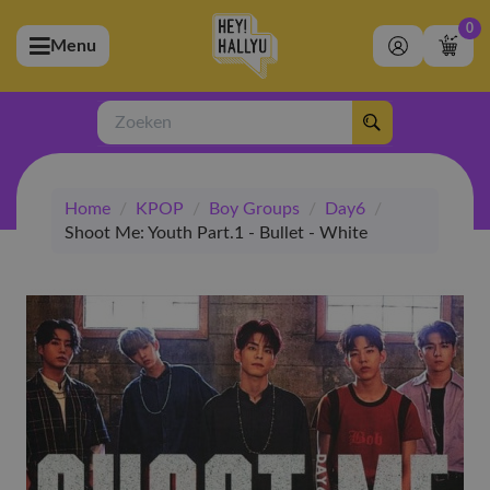
0
Menu
bmenu (Artiesten)
ubmenu (Merchandise)
Zoeken
bmenu (Exclusive)
Home
/
KPOP
/
Boy Groups
/
Day6
/
bmenu (Winkel)
Shoot Me: Youth Part.1 - Bullet - White