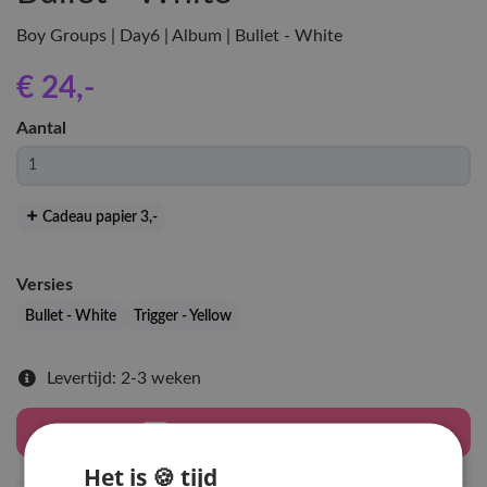
Boy Groups | Day6 | Album | Bullet - White
€ 24
,-
Aantal
Cadeau papier 3
,-
Versies
Bullet - White
Trigger - Yellow
Levertijd: 2-3 weken
Houd mij op de hoogte
Het is 🍪 tijd