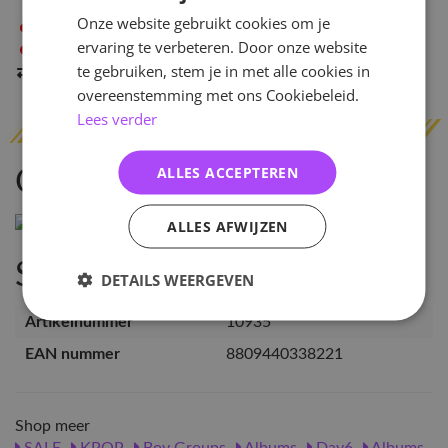
Onze website gebruikt cookies om je
Niet op voorraad
in Arnhem
ervaring te verbeteren. Door onze website
Niet op voorraad
in Amsterdam
te gebruiken, stem je in met alle cookies in
Indien op voorraad
binnen 2 werkdagen
verzonden
overeenstemming met ons Cookiebeleid.
Lees verder
ALLES ACCEPTEREN
Omschrijving
ALLES AFWIJZEN
Specificaties
DETAILS WEERGEVEN
Artikelnummer
10935
EAN nummer
8809440338221
Shop meer
SALE
KPOP
Boy Groups
Albums
Day6
Albums