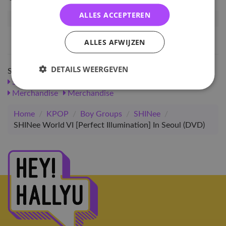
ALLES ACCEPTEREN
Artikelnummer
130266
EAN nummer
1000001302669
ALLES AFWIJZEN
DETAILS WEERGEVEN
Shop meer
SALE
KPOP
Boy Groups
Merchandise
SHINee
Merchandise
Merchandise
Home
/
KPOP
/
Boy Groups
/
SHINee
/
SHINee World VI [Perfect Illumination] In Seoul (DVD)