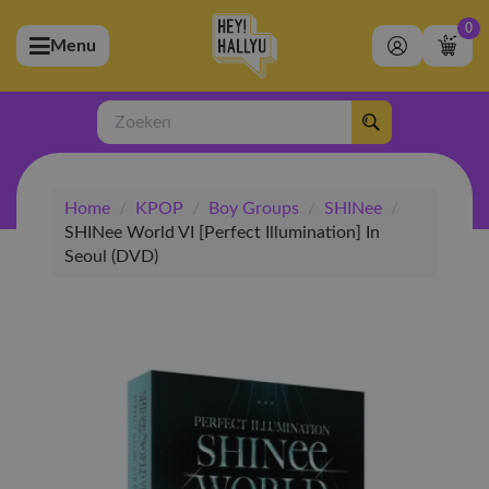
0
Menu
bmenu (Artiesten)
ubmenu (Merchandise)
Zoeken
bmenu (Exclusive)
Home
/
KPOP
/
Boy Groups
/
SHINee
/
bmenu (Winkel)
SHINee World VI [Perfect Illumination] In
Seoul (DVD)