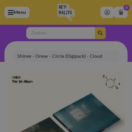
0
Menu
bmenu (Artiesten)
ubmenu (Merchandise)
Zoeken
bmenu (Exclusive)
Shinee - Onew - Circle (Digipack) - Cloud
bmenu (Winkel)