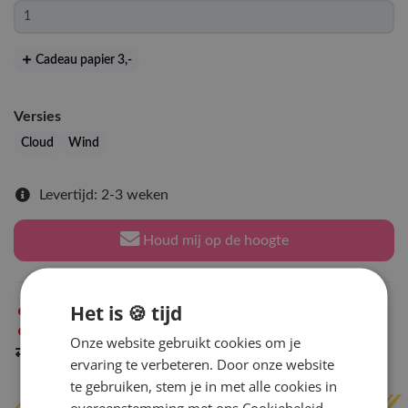
Cadeau papier 3
,-
Versies
Cloud
Wind
Levertijd: 2-3 weken
Houd mij op de hoogte
Het is 🍪 tijd
Niet op voorraad
in Arnhem
Niet op voorraad
in Amsterdam
Onze website gebruikt cookies om je
Indien op voorraad
binnen 2 werkdagen
verzonden
ervaring te verbeteren. Door onze website
te gebruiken, stem je in met alle cookies in
overeenstemming met ons Cookiebeleid.