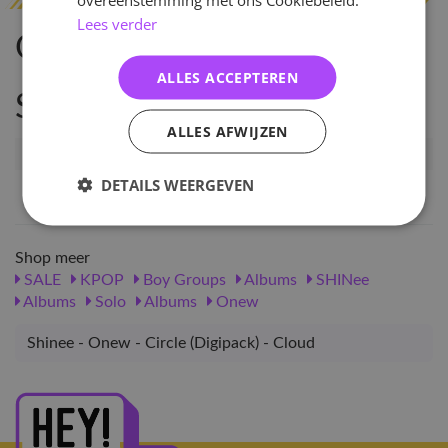
Lees verder
Omschrijving
ALLES ACCEPTEREN
Specificaties
ALLES AFWIJZEN
Artikelnummer
75390
DETAILS WEERGEVEN
EAN nummer
8809755505035
Shop meer
SALE
KPOP
Boy Groups
Albums
SHINee
Albums
Solo
Albums
Onew
Shinee - Onew - Circle (Digipack) - Cloud