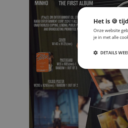
Het is 🍪 tij
Onze website gebr
je in met alle c
DETAILS WE