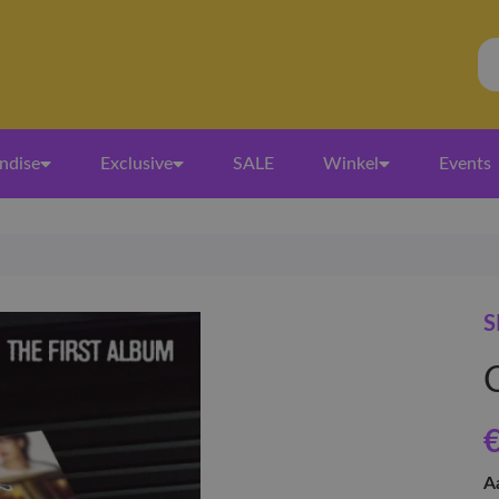
ndise
Exclusive
SALE
Winkel
Events
S
C
€
A