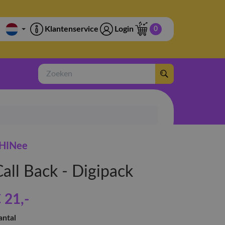
Klantenservice
Login
0
Zoeken
HINee
all Back - Digipack
 21
,-
antal