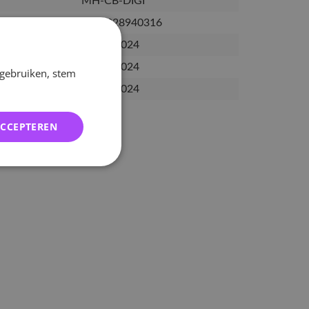
MH-CB-DIGI
8651928940316
18-10-2024
05-11-2024
 gebruiken, stem
22-11-2024
ACCEPTEREN