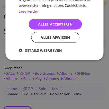
overeenstemming met ons Cookiebeleid.
Lees verder
Omschrijving
ALLES ACCEPTEREN
Specificaties
ALLES AFWIJZEN
Artikelnummer
14261
DETAILS WEERGEVEN
EAN nummer
8809755509323
Shop meer
SALE
KPOP
Boy Groups
Albums
SHINee
Albums
Solo
Key
Albums
Albums
Home
/
KPOP
/
Solo
/
Key
/
Shinee - Key - Bad Love - Booklet Ver. - Pink