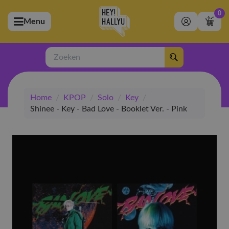
0
Menu
bmenu (Artiesten)
ubmenu (Merchandise)
Zoeken
bmenu (Exclusive)
Home
/
KPOP
/
Solo
/
Key
/
bmenu (Winkel)
Shinee - Key - Bad Love - Booklet Ver. - Pink