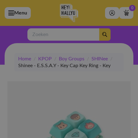
0
Menu
bmenu (Artiesten)
ubmenu (Merchandise)
Zoeken
bmenu (Exclusive)
Home
/
KPOP
/
Boy Groups
/
SHINee
/
bmenu (Winkel)
Shinee - E.S.S.A.Y - Key Cap Key Ring - Key