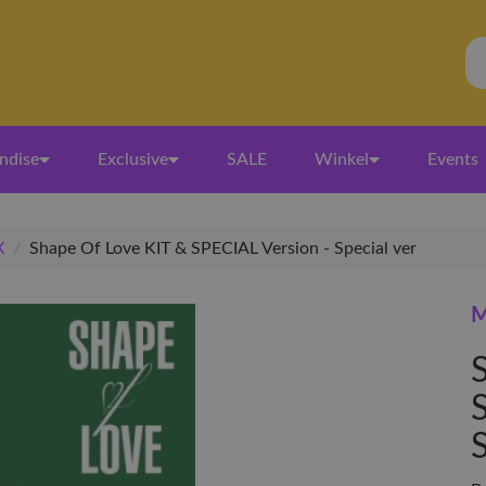
ndise
Exclusive
SALE
Winkel
Events
X
/
Shape Of Love KIT & SPECIAL Version - Special ver
M
S