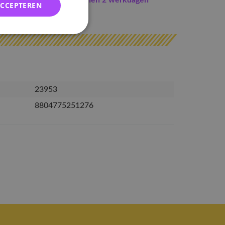
Indien op voorraad
binnen 2 werkdagen
ACCEPTEREN
erzonden
23953
8804775251276