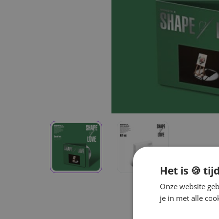
Het is 🍪 tij
Onze website gebr
je in met alle c