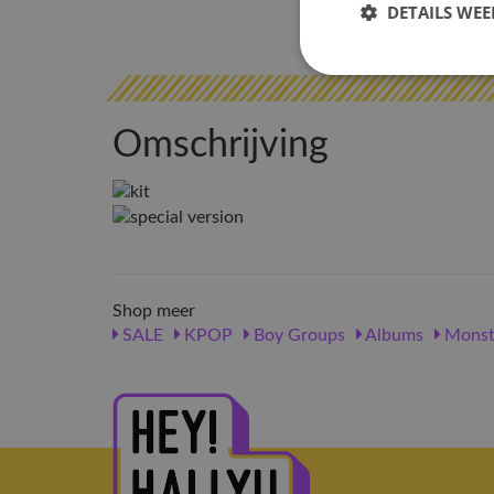
DETAILS WE
Omschrijving
Shop meer
SALE
KPOP
Boy Groups
Albums
Monst