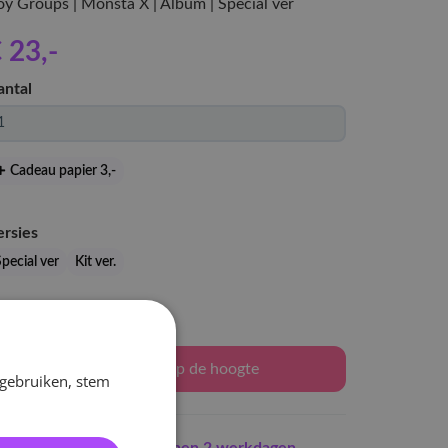
oy Groups | Monsta X | Album | Special ver
 23
,-
antal
Cadeau papier 3
,-
ersies
pecial ver
Kit ver.
Levertijd: 2-3 weken
Houd mij op de hoogte
 gebruiken, stem