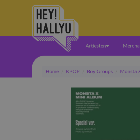
Artiesten
Mercha
Home
/
KPOP
/
Boy Groups
/
Monsta 