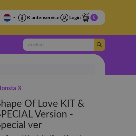
Klantenservice
Login
0
Zoeken
onsta X
Shape Of Love KIT &
SPECIAL Version -
pecial ver