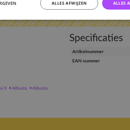
ERGEVEN
ALLES AFWIJZEN
ALLES 
v
Specificaties
Artikelnummer
EAN nummer
a X
Albums
Albums