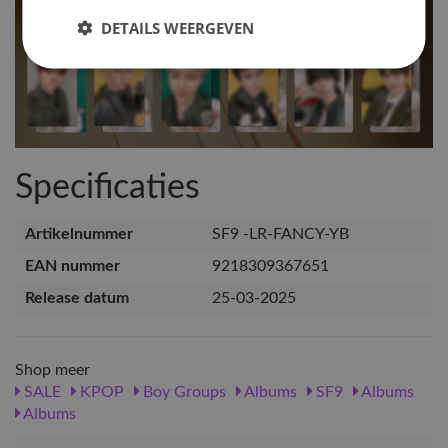
DETAILS WEERGEVEN
Specificaties
Artikelnummer
SF9 -LR-FANCY-YB
EAN nummer
9218309367651
Release datum
25-03-2025
Shop meer
SALE
KPOP
Boy Groups
Albums
SF9
Albums
Albums