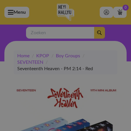
0
Menu
bmenu (Artiesten)
ubmenu (Merchandise)
Zoeken
bmenu (Exclusive)
Home
/
KPOP
/
Boy Groups
/
bmenu (Winkel)
SEVENTEEN
/
Seventeenth Heaven - PM 2:14 - Red