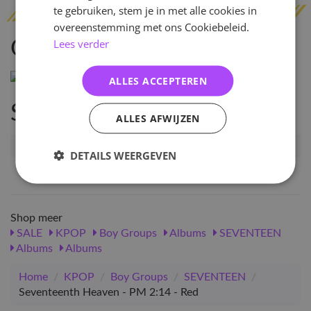
te gebruiken, stem je in met alle cookies in
overeenstemming met ons Cookiebeleid.
Lees verder
Omschrijving
ALLES ACCEPTEREN
Specificaties
ALLES AFWIJZEN
Artikelnummer
124161
DETAILS WEERGEVEN
EAN nummer
1000001241616
Shop meer
SALE
KPOP
Boy Groups
Albums
SEVENTEEN
Albums
Albums
Home
/
KPOP
/
Boy Groups
/
SEVENTEEN
/
Seventeenth Heaven - PM 2:14 - Red