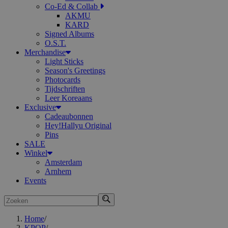
Co-Ed & Collab
AKMU
KARD
Signed Albums
O.S.T.
Merchandise
Light Sticks
Season's Greetings
Photocards
Tijdschriften
Leer Koreaans
Exclusive
Cadeaubonnen
Hey!Hallyu Original
Pins
SALE
Winkel
Amsterdam
Arnhem
Events
Zoeken
Home
/
KPOP
/