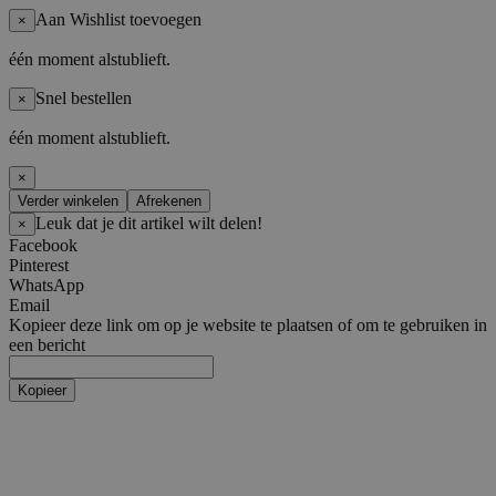
Aan Wishlist toevoegen
×
één moment alstublieft.
Snel bestellen
×
één moment alstublieft.
×
Verder winkelen
Afrekenen
Leuk dat je dit artikel wilt delen!
×
Facebook
Pinterest
WhatsApp
Email
Kopieer deze link om op je website te plaatsen of om te gebruiken in
een bericht
Kopieer
Artiesten
Boy Groups
AHOF
ATEEZ