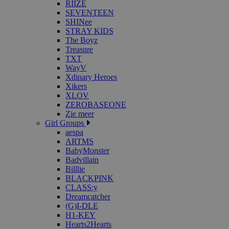
RIIZE
SEVENTEEN
SHINee
STRAY KIDS
The Boyz
Treasure
TXT
WayV
Xdinary Heroes
Xikers
XLOV
ZEROBASEONE
Zie meer
Girl Groups
aespa
ARTMS
BabyMonster
Badvillain
Billlie
BLACKPINK
CLASS:y
Dreamcatcher
(G)I-DLE
H1-KEY
Hearts2Hearts