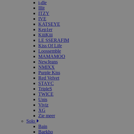
i-dle
Illit
ITZY
IVE
KATSEYE
Kep1er
KiiiKiii
LE SSERAFIM
Kiss Of Life
Loossemble
MAMAMOO
NewJeans
NMIXX
Purple Kiss
Red Velvet
STAYC
TripleS
TWICE
Unis
Viviz
XG
Zie meer
Solo
Bain
Baekho