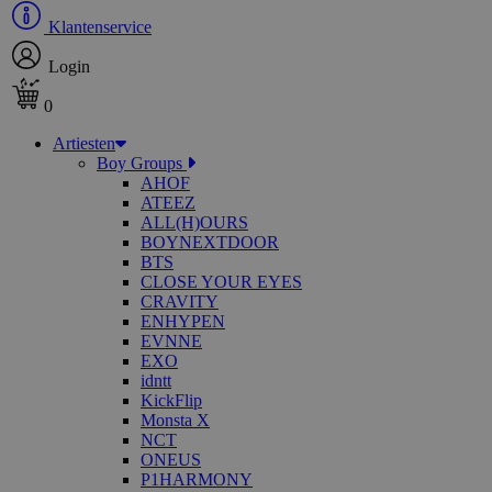
Klantenservice
Login
0
Artiesten
Boy Groups
AHOF
ATEEZ
ALL(H)OURS
BOYNEXTDOOR
BTS
CLOSE YOUR EYES
CRAVITY
ENHYPEN
EVNNE
EXO
idntt
KickFlip
Monsta X
NCT
ONEUS
P1HARMONY