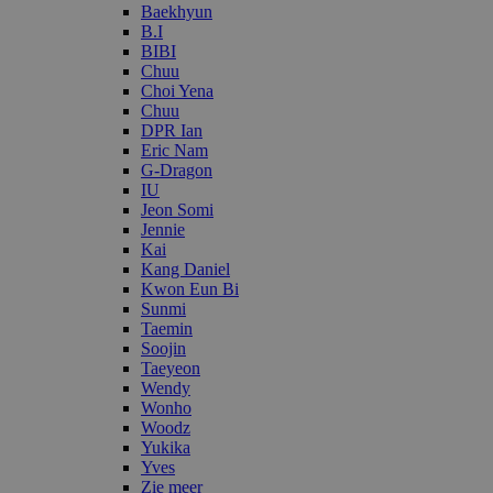
Baekhyun
B.I
BIBI
Chuu
Choi Yena
Chuu
DPR Ian
Eric Nam
G-Dragon
IU
Jeon Somi
Jennie
Kai
Kang Daniel
Kwon Eun Bi
Sunmi
Taemin
Soojin
Taeyeon
Wendy
Wonho
Woodz
Yukika
Yves
Zie meer