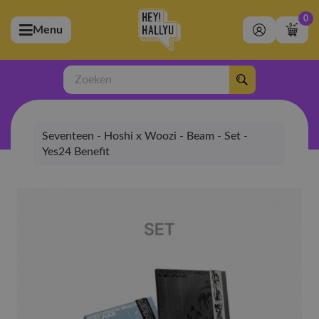
0
Menu
bmenu (Artiesten)
ubmenu (Merchandise)
Zoeken
bmenu (Exclusive)
Seventeen - Hoshi x Woozi - Beam - Set -
bmenu (Winkel)
Yes24 Benefit