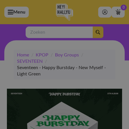
0
Menu
bmenu (Artiesten)
ubmenu (Merchandise)
Zoeken
bmenu (Exclusive)
Home
/
KPOP
/
Boy Groups
/
bmenu (Winkel)
SEVENTEEN
/
Seventeen - Happy Burstday - New Myself -
Light Green