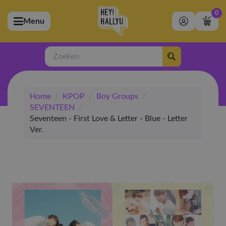
0
Menu
bmenu (Artiesten)
ubmenu (Merchandise)
Zoeken
bmenu (Exclusive)
Home
/
KPOP
/
Boy Groups
/
bmenu (Winkel)
SEVENTEEN
/
Seventeen - First Love & Letter - Blue - Letter
Ver.