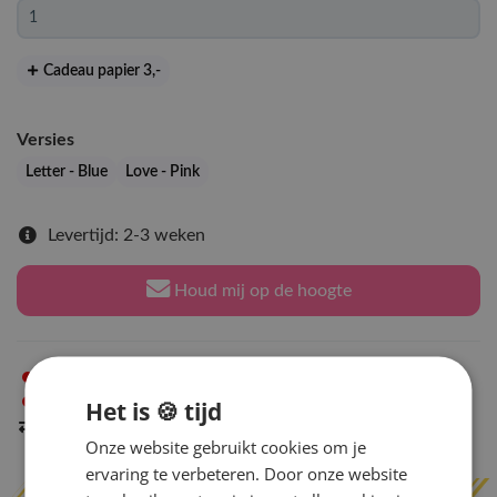
Cadeau papier 3
,-
Versies
Letter - Blue
Love - Pink
Levertijd: 2-3 weken
Houd mij op de hoogte
Niet op voorraad
in Arnhem
Niet op voorraad
in Amsterdam
Het is 🍪 tijd
Indien op voorraad
binnen 2 werkdagen
verzonden
Onze website gebruikt cookies om je
ervaring te verbeteren. Door onze website