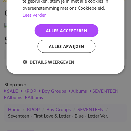
te gebruiken, stem je in met alle cookies in
overeenstemming met ons Cookiebeleid.
Omschrijving
Lees verder
ALLES ACCEPTEREN
Specificaties
ALLES AFWIJZEN
Artikelnummer
97783
DETAILS WEERGEVEN
EAN nummer
8804775255366
Shop meer
SALE
KPOP
Boy Groups
Albums
SEVENTEEN
Albums
Albums
Home
/
KPOP
/
Boy Groups
/
SEVENTEEN
/
Seventeen - First Love & Letter - Blue - Letter Ver.