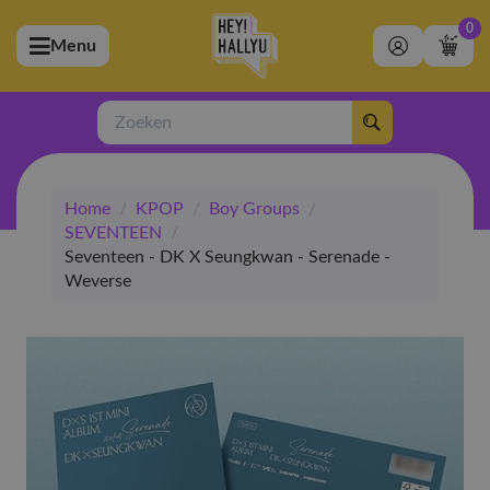
0
Menu
bmenu (Artiesten)
ubmenu (Merchandise)
Zoeken
bmenu (Exclusive)
Home
/
KPOP
/
Boy Groups
/
bmenu (Winkel)
SEVENTEEN
/
Seventeen - DK X Seungkwan - Serenade -
Weverse