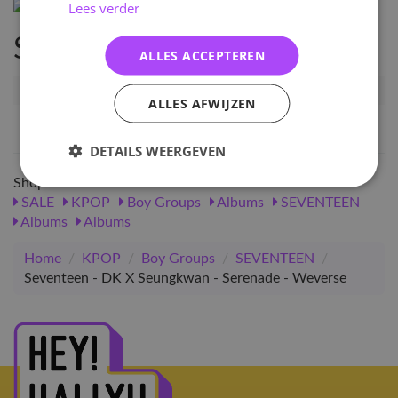
Lees verder
Specificaties
ALLES ACCEPTEREN
Artikelnummer
DK-SER-WVA
ALLES AFWIJZEN
EAN nummer
2565293238885
DETAILS WEERGEVEN
Shop meer
SALE
KPOP
Boy Groups
Albums
SEVENTEEN
Albums
Albums
Home
/
KPOP
/
Boy Groups
/
SEVENTEEN
/
Seventeen - DK X Seungkwan - Serenade - Weverse