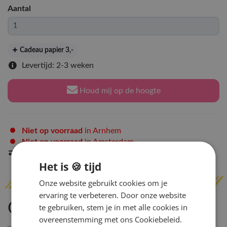
Aantal
Cadeau papier 3
,-
Levertijd: 2-3 weken
Houd mij op de hoogte
Niet op voorraad
in Arnhem
Niet op voorraad
in Amsterdam
Indien op voorraad
binnen 2 werkdagen
verzonden
Het is 🍪 tijd
Onze website gebruikt cookies om je
ervaring te verbeteren. Door onze website
Omschrijving
te gebruiken, stem je in met alle cookies in
overeenstemming met ons Cookiebeleid.