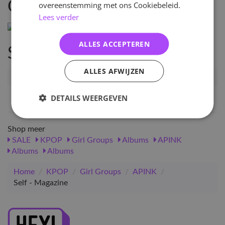
Omschrijving
overeenstemming met ons Cookiebeleid.
Lees verder
ALLES ACCEPTEREN
Specificaties
ALLES AFWIJZEN
Artikelnummer
79606
EAN nummer
8804775254932
DETAILS WEERGEVEN
Shop meer
SALE
KPOP
Girl Groups
Albums
APINK
Albums
Albums
Home
/
KPOP
/
Girl Groups
/
APINK
/
Self - Magazine