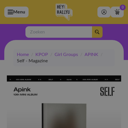
0
Menu
bmenu (Artiesten)
ubmenu (Merchandise)
Zoeken
bmenu (Exclusive)
Home
/
KPOP
/
Girl Groups
/
APINK
/
bmenu (Winkel)
Self - Magazine