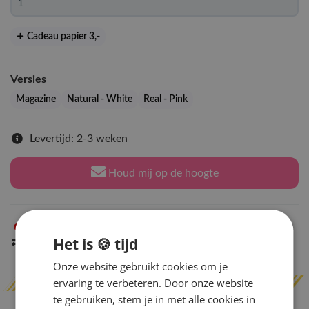
Cadeau papier 3
,-
Versies
Magazine
Natural - White
Real - Pink
Levertijd: 2-3 weken
Houd mij op de hoogte
Niet op voorraad
in Arnhem
Het is 🍪 tijd
Indien op voorraad
binnen 2 werkdagen
verzonden
Onze website gebruikt cookies om je
ervaring te verbeteren. Door onze website
te gebruiken, stem je in met alle cookies in