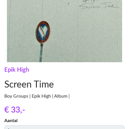
Epik High
Screen Time
Boy Groups | Epik High | Album |
€ 33
,-
Aantal