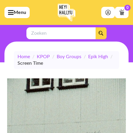
0
Menu
bmenu (Artiesten)
ubmenu (Merchandise)
Zoeken
bmenu (Exclusive)
Home
/
KPOP
/
Boy Groups
/
Epik High
/
bmenu (Winkel)
Screen Time