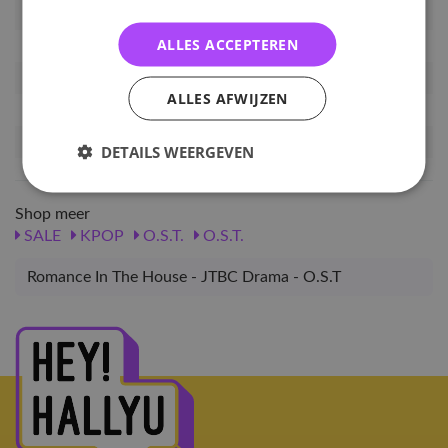
Artikelnummer
OST-RITH
ALLES ACCEPTEREN
EAN nummer
5711021874147
Pre-order tot
12-09-2024
ALLES AFWIJZEN
Release datum
24-09-2024
Verwachte leverdatum
11-10-2024
DETAILS WEERGEVEN
Shop meer
SALE
KPOP
O.S.T.
O.S.T.
Romance In The House - JTBC Drama - O.S.T