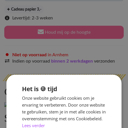
Cadeau papier 3
,-
Levertijd: 2-3 weken
Houd mij op de hoogte
Niet op voorraad
in Arnhem
Indien op voorraad
binnen 2 werkdagen
verzonden
Het is 🍪 tijd
Omschrijving
Onze website gebruikt cookies om je
ervaring te verbeteren. Door onze website
te gebruiken, stem je in met alle cookies in
Specificaties
overeenstemming met ons Cookiebeleid.
Lees verder