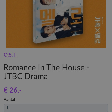
O.S.T.
Romance In The House -
JTBC Drama
€ 26
,-
Aantal