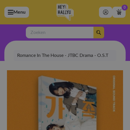
0
Menu
bmenu (Artiesten)
ubmenu (Merchandise)
Zoeken
bmenu (Exclusive)
Romance In The House - JTBC Drama - O.S.T
bmenu (Winkel)