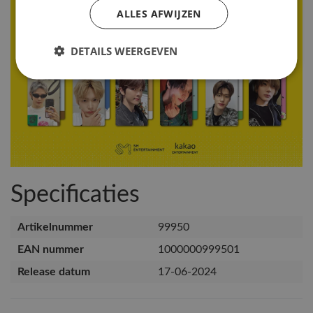
ALLES AFWIJZEN
DETAILS WEERGEVEN
Specificaties
Artikelnummer
99950
EAN nummer
1000000999501
Release datum
17-06-2024