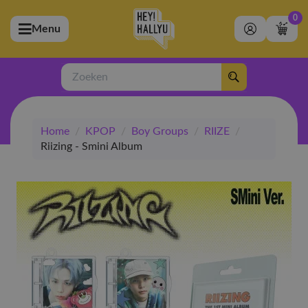
0
Menu
bmenu (Artiesten)
ubmenu (Merchandise)
Zoeken
bmenu (Exclusive)
Home
/
KPOP
/
Boy Groups
/
RIIZE
/
bmenu (Winkel)
Riizing - Smini Album