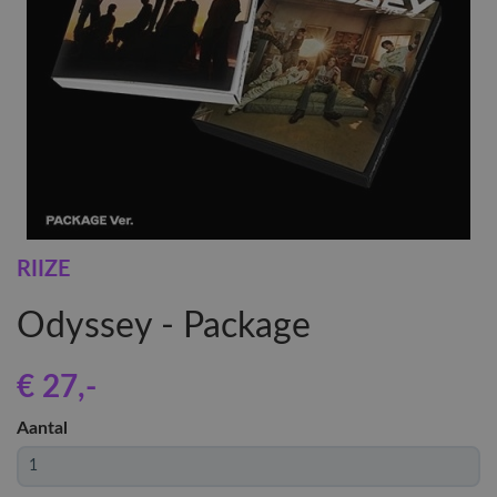
RIIZE
Odyssey - Package
€ 27
,-
Aantal