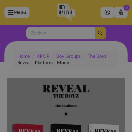
0
Menu
bmenu (Artiesten)
ubmenu (Merchandise)
Zoeken
bmenu (Exclusive)
Home
/
KPOP
/
Boy Groups
/
The Boyz
/
bmenu (Winkel)
Reveal - Platform - Moon