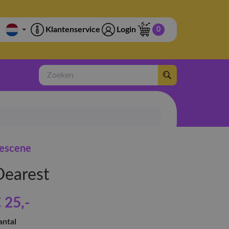
Klantenservice
Login
0
Zoeken
escene
Dearest
 25
,-
antal