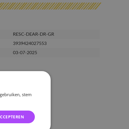
RESC-DEAR-DR-GR
3939424027553
03-07-2025
 gebruiken, stem
ACCEPTEREN