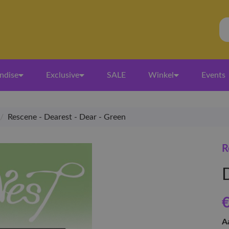
ndise
Exclusive
SALE
Winkel
Events
/
Rescene - Dearest - Dear - Green
R
€
A