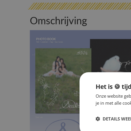
Omschrijving
Het is 🍪 tij
Onze website gebr
je in met alle c
DETAILS WE