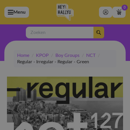
0
Menu
bmenu (Artiesten)
ubmenu (Merchandise)
Zoeken
bmenu (Exclusive)
Home
/
KPOP
/
Boy Groups
/
NCT
/
bmenu (Winkel)
Regular - Irregular - Regular - Green