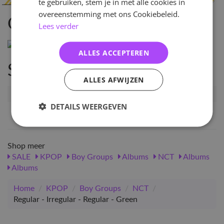
te gebruiken, stem je in met alle cookies in
overeenstemming met ons Cookiebeleid.
Omschrijving
Lees verder
ALLES ACCEPTEREN
Specificaties
ALLES AFWIJZEN
Artikelnummer
11809
DETAILS WEERGEVEN
EAN nummer
8809440338405
Shop meer
SALE
KPOP
Boy Groups
Albums
NCT
Albums
Albums
Home
/
KPOP
/
Boy Groups
/
NCT
/
Regular - Irregular - Regular - Green