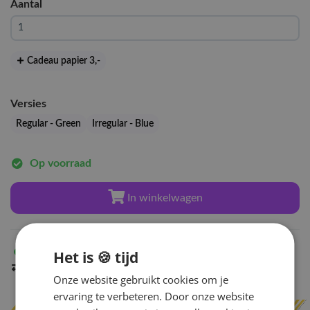
Aantal
Cadeau papier 3
,-
Versies
Regular - Green
Irregular - Blue
Op voorraad
In winkelwagen
Op voorraad
Het is 🍪 tijd
in Arnhem
Indien op voorraad
binnen 2 werkdagen
verzonden
Onze website gebruikt cookies om je
ervaring te verbeteren. Door onze website