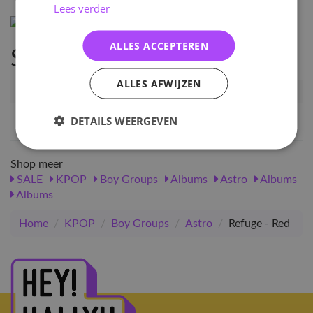
Lees verder
ALLES ACCEPTEREN
Specificaties
ALLES AFWIJZEN
Artikelnummer
22828
EAN nummer
8804775250897
DETAILS WEERGEVEN
Shop meer
SALE
KPOP
Boy Groups
Albums
Astro
Albums
Albums
Home
/
KPOP
/
Boy Groups
/
Astro
/
Refuge - Red