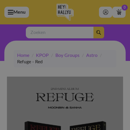
0
Menu
bmenu (Artiesten)
ubmenu (Merchandise)
Zoeken
bmenu (Exclusive)
Home
/
KPOP
/
Boy Groups
/
Astro
/
bmenu (Winkel)
Refuge - Red