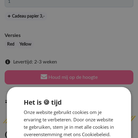
Cadeau papier 3
,-
Versies
Red
Yellow
Levertijd: 2-3 weken
Houd mij op de hoogte
Het is 🍪 tijd
Indien op voorraad
binnen 2 werkdagen
verzonden
Onze website gebruikt cookies om je
ervaring te verbeteren. Door onze website
te gebruiken, stem je in met alle cookies in
Omschrijving
overeenstemming met ons Cookiebeleid.