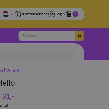
Klantenservice
Login
0
Zoeken
ed Velvet
Hello
 31
,-
antal