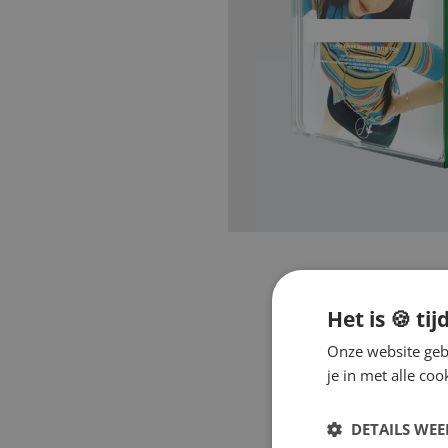
Het is 🍪 tij
Onze website gebr
je in met alle c
DETAILS WE