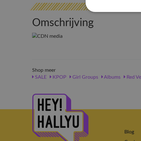
Omschrijving
Shop meer
SALE
KPOP
Girl Groups
Albums
Red Ve
Blog