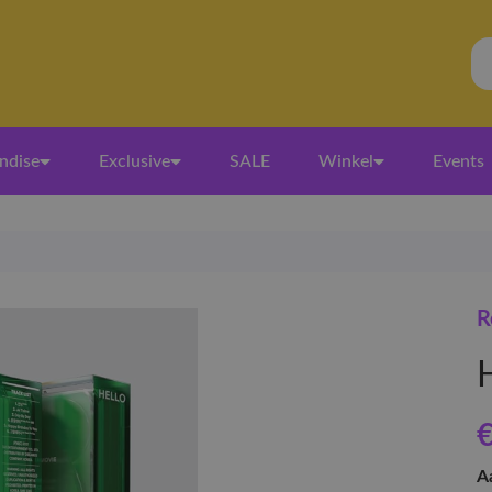
ndise
Exclusive
SALE
Winkel
Events
R
€
A