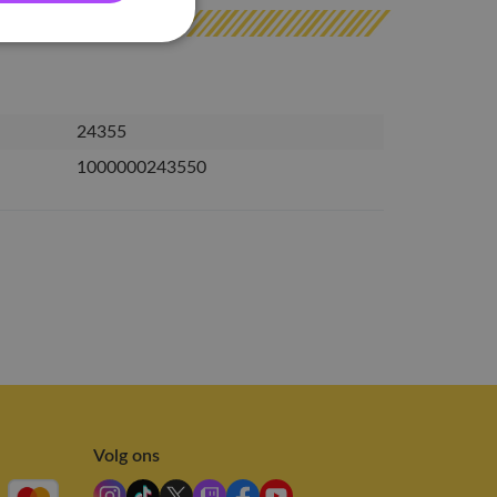
24355
1000000243550
Volg ons