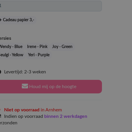
Cadeau papier 3
,-
ersies
Wendy - Blue
Irene - Pink
Joy - Green
eulgi - Yellow
Yeri - Purple
Levertijd: 2-3 weken
Houd mij op de hoogte
Niet op voorraad
in Arnhem
Indien op voorraad
binnen 2 werkdagen
erzonden