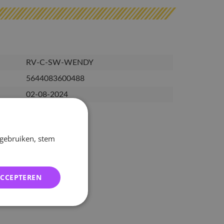
RV-C-SW-WENDY
5644083600488
02-08-2024
 gebruiken, stem
ACCEPTEREN