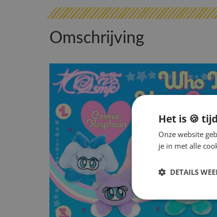
Omschrijving
Het is 🍪 tij
Onze website gebr
je in met alle c
DETAILS WE