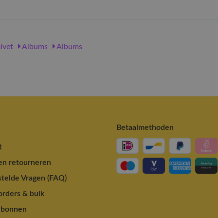
lvet
Albums
Albums
Betaalmethoden
t
en retourneren
telde Vragen (FAQ)
rders & bulk
ubonnen