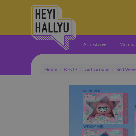
Artiesten
Mercha
Home
/
KPOP
/
Girl Groups
/
Red Velv