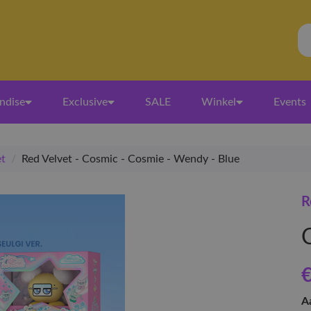
ndise
Exclusive
SALE
Winkel
Events
et
/
Red Velvet - Cosmic - Cosmie - Wendy - Blue
R
€
A