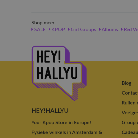
Shop meer
SALE
KPOP
Girl Groups
Albums
Red Ve
Blog
Contac
Ruilen 
HEY!HALLYU
Veelges
Your Kpop Store in Europe!
Group o
Fysieke winkels in Amsterdam &
Cadea