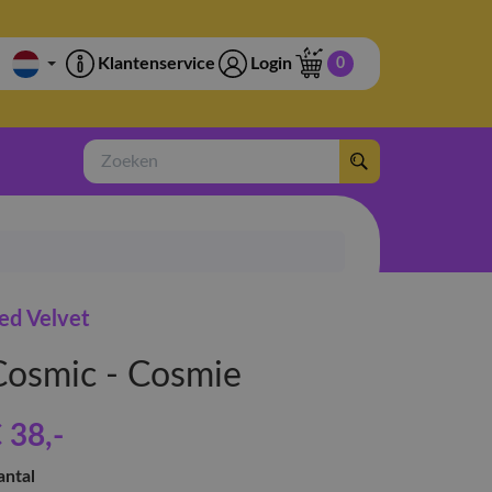
Klantenservice
Login
0
Zoeken
ed Velvet
Cosmic - Cosmie
 38
,-
antal