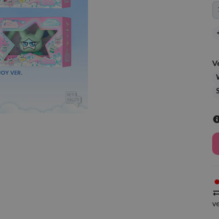
V
S
v