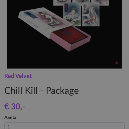
Red Velvet
Chill Kill - Package
€ 30
,-
Aantal