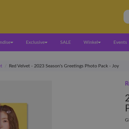
ndise
Exclusive
SALE
Winkel
Events
et
/
Red Velvet - 2023 Season's Greetings Photo Pack - Joy
R
Gi