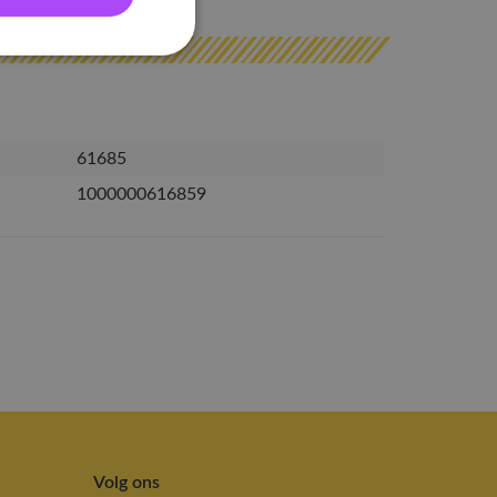
61685
1000000616859
Volg ons