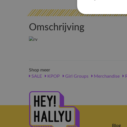
Omschrijving
Shop meer
SALE
KPOP
Girl Groups
Merchandise
R
Blog