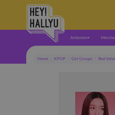
Artiesten
Mercha
Home
/
KPOP
/
Girl Groups
/
Red Velv