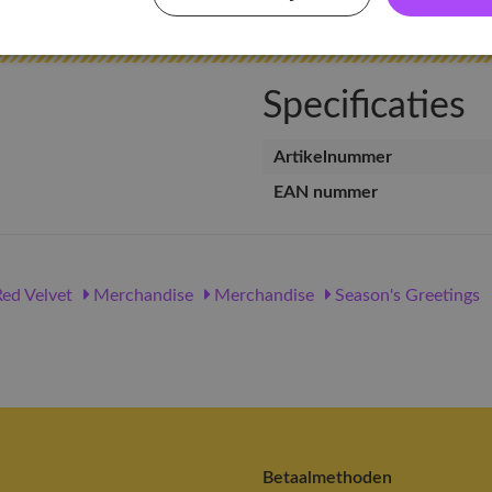
Specificaties
Artikelnummer
EAN nummer
ed Velvet
Merchandise
Merchandise
Season's Greetings
Betaalmethoden