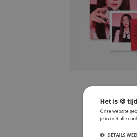
Het is 🍪 tij
Onze website gebr
je in met alle c
DETAILS WE