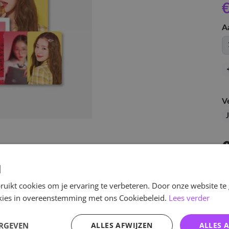
€
A
V
d
uikt cookies om je ervaring te verbeteren. Door onze website te
ookies in overeenstemming met ons Cookiebeleid.
Lees verder
v
ERGEVEN
ALLES AFWIJZEN
ALLES 