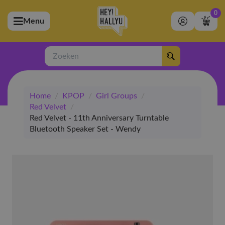
0
Menu
bmenu (Artiesten)
ubmenu (Merchandise)
Zoeken
bmenu (Exclusive)
Home
/
KPOP
/
Girl Groups
/
bmenu (Winkel)
Red Velvet
/
Red Velvet - 11th Anniversary Turntable
Bluetooth Speaker Set - Wendy